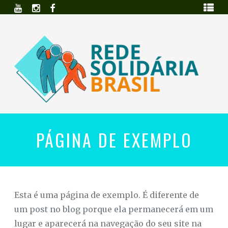
Skip
INÍCIO
to
content
SOBRE
O
PROJETO
APOIADORES
E
FUNDADORES
CAMPANHAS
REDE
UNIÃO
DOS
MOVIMENTOS,
SOLIDÁRIA
CONTATO
CONECTANDO
PÁGINA DE EXEMPLO
PESSOAS
E
BRASIL
SALVANDO
ENTRAR
VIDAS!
/
REGISTRAR
Esta é uma página de exemplo. É diferente de
um post no blog porque ela permanecerá em um
lugar e aparecerá na navegação do seu site na